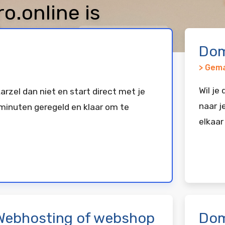
.online is
keerd bij
Vimexx
Dom
> Gema
Wil je
arzel dan niet en start direct met je
naar j
minuten geregeld en klaar om te
elkaar
Webhosting of webshop
Dom