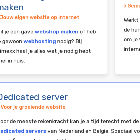
maken
> Gema
 Jouw eigen website op internet
Werkt 
de han
il je een gave
webshop maken
of heb
om je 
e gewoon
webhosting
nodig? Bij
intern
imexx haal je alles wat je nodig hebt
nel in huis.
Dedicated server
 Voor je groeiende website
oor de meeste rekenkracht kan je altijd terecht met de
edicated servers
van Nederland en Belgie. Speciaal vo