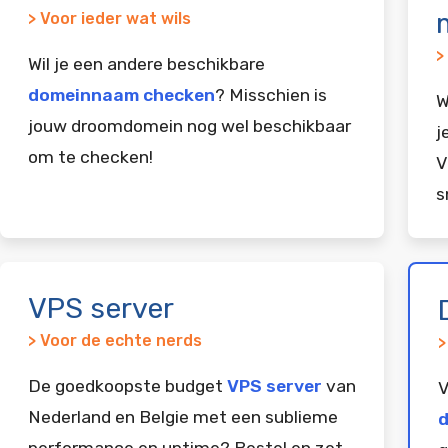
> Voor ieder wat wils
>
Wil je een andere beschikbare
domeinnaam checken
? Misschien is
W
jouw droomdomein nog wel beschikbaar
j
om te checken!
V
s
VPS server
> Voor de echte nerds
>
De goedkoopste budget
VPS server
van
V
Nederland en Belgie met een sublieme
d
performance en uptime? Bestel en zet